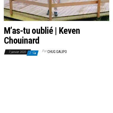
M’as-tu oublié | Keven
Chouinard
Par
CHUG GALIPO
7 janvier 2020
2