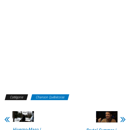
Catégorie
Chanson Québécoise
Hiverno-Maso |