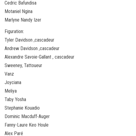
Cedric Bafundisa
Motaniel Ngina
Marlyne Nandy Izer
Figuration:
Tyler Davidson ,cascadeur
Andrew Davidson ,cascadeur
Alexandre Savoie-Gallant , cascadeur
Sweeney, Tattoueur
Vanz
Joyciana
Meliya
Taby Yosha
Stephanie Kouadio
Dominic Macduff-Auger
Fanny-Laure Keo Houle
Alex Paré