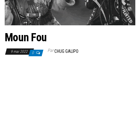
Moun Fou
Par
CHUG GALIPO
9 mai 2022
0