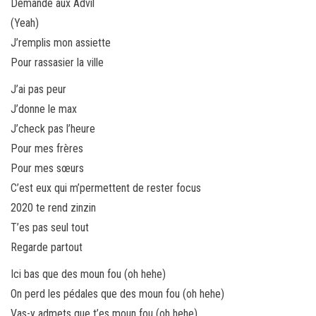
Demande aux Advil
(Yeah)
J’remplis mon assiette
Pour rassasier la ville
J’ai pas peur
J’donne le max
J’check pas l’heure
Pour mes frères
Pour mes sœurs
C’est eux qui m’permettent de rester focus
2020 te rend zinzin
T’es pas seul tout
Regarde partout
Ici bas que des moun fou (oh hehe)
On perd les pédales que des moun fou (oh hehe)
Vas-y admets que t’es moun fou (oh hehe)