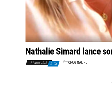
Nathalie Simard lance so
Par
CHUG GALIPO
7 février 2022
0