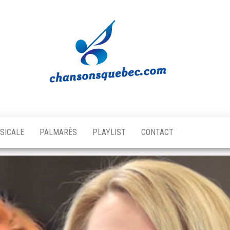
Chansons
Votre
source
Québec
musicale
SICALE
PALMARÈS
PLAYLIST
CONTACT
québécoise!