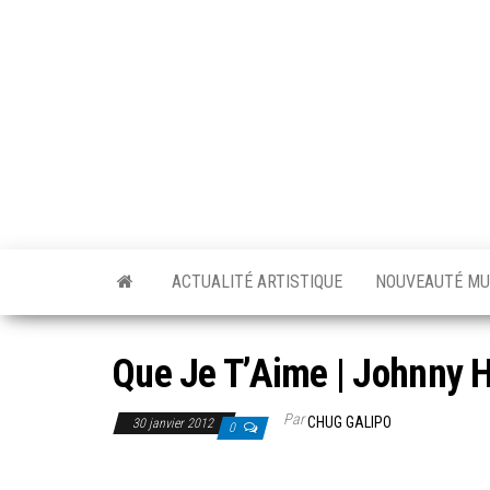
Skip
to
the
content
ACTUALITÉ ARTISTIQUE
NOUVEAUTÉ MU
Que Je T’Aime | Johnny H
Par
CHUG GALIPO
30 janvier 2012
0