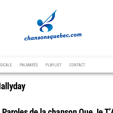
Chansons
Votre
source
Québec
musicale
SICALE
PALMARÈS
PLAYLIST
CONTACT
québécoise!
allyday
Paroles de la chanson Que Je T