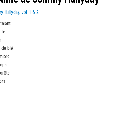
talent
été
r
 de blé
umière
orps
orêts
ors