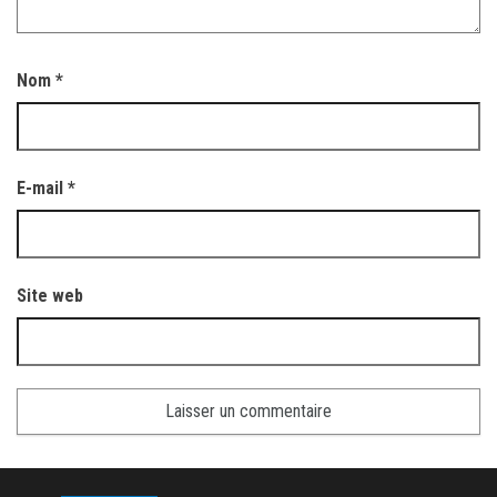
Nom
*
E-mail
*
Site web