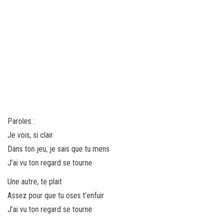
Paroles :
Je vois, si clair
Dans ton jeu, je sais que tu mens
J’ai vu ton regard se tourne
Une autre, te plait
Assez pour que tu oses t’enfuir
J’ai vu ton regard se tourne