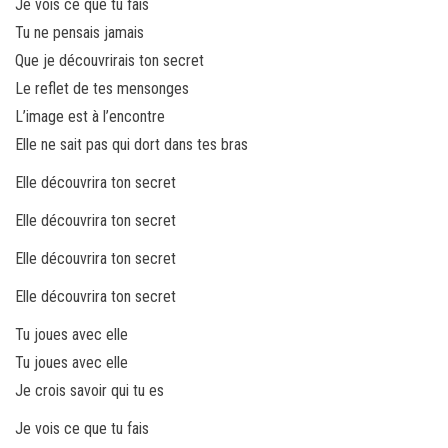
Je vois ce que tu fais
Tu ne pensais jamais
Que je découvrirais ton secret
Le reflet de tes mensonges
L’image est à l’encontre
Elle ne sait pas qui dort dans tes bras
Elle découvrira ton secret
Elle découvrira ton secret
Elle découvrira ton secret
Elle découvrira ton secret
Tu joues avec elle
Tu joues avec elle
Je crois savoir qui tu es
Je vois ce que tu fais