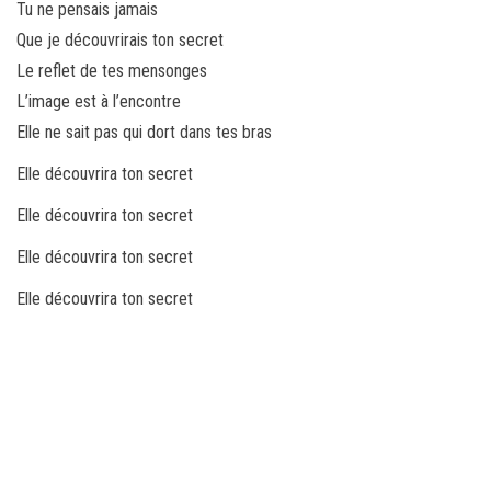
Tu ne pensais jamais
Que je découvrirais ton secret
Le reflet de tes mensonges
L’image est à l’encontre
Elle ne sait pas qui dort dans tes bras
Elle découvrira ton secret
Elle découvrira ton secret
Elle découvrira ton secret
Elle découvrira ton secret