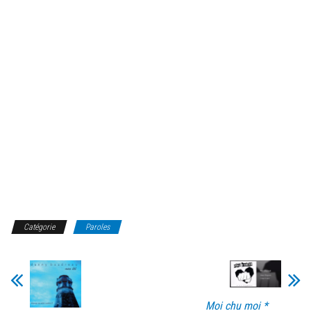
Catégorie
Paroles
Moi chu moi *