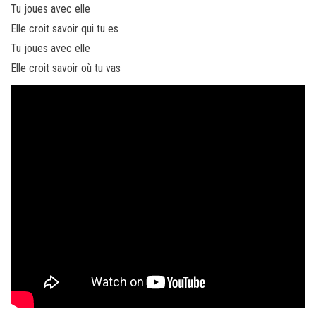
Tu joues avec elle
Elle croit savoir qui tu es
Tu joues avec elle
Elle croit savoir où tu vas