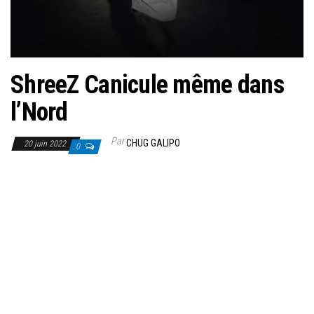
ShreeZ Canicule même dans
l’Nord
Par
CHUG GALIPO
20 juin 2022
0