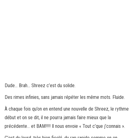
Dude… Brah… Shreez c’est du solide.
Des rimes infinies, sans jamais répéter les même mots. Fluide.
À chaque fois qu’on en entend une nouvelle de Shreez, le rythme
début et on se dit, il ne pourra jamais faire mieux que la
précédente… et BAM!!!! Il nous envoie « Tout c’que j’connais ».
C’est du lourd, très bien ficelé, du rap rapide comme on en