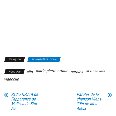
Catégorie
Nouveauté musicale
marie-pierre arthur
si tu savais
clip
paroles
Mots-clés
videoclip
Radio NRJ rit de
Paroles de la
l’apparence de
chanson Viens-
Mélissa de Star
T’En de Mes
Ac.
Aïeux