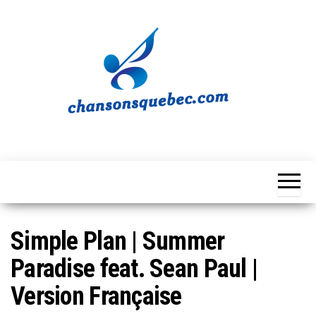
Skip
to
the
content
Chansons
Votre
source
Québec
musicale
québécoise!
Simple Plan | Summer
Paradise feat. Sean Paul |
Version Française