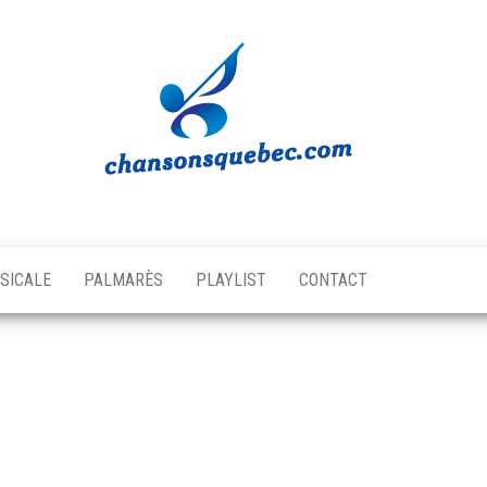
Chansons
Votre
source
Québec
musicale
SICALE
PALMARÈS
PLAYLIST
CONTACT
québécoise!