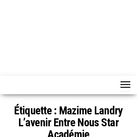
Chansons
Votre
source
Québec
musicale
québécoise!
Étiquette :
Mazime Landry
L’avenir Entre Nous Star
Académie