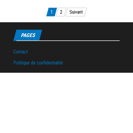
Pagination
1
2
Suivant
des
publications
PAGES
Contact
Politique de confidentialité