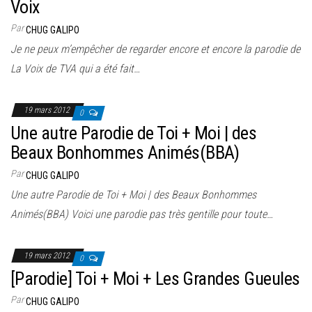
Voix
Par
CHUG GALIPO
Je ne peux m’empêcher de regarder encore et encore la parodie de
La Voix de TVA qui a été fait…
19 mars 2012
0
Une autre Parodie de Toi + Moi | des
Beaux Bonhommes Animés(BBA)
Par
CHUG GALIPO
Une autre Parodie de Toi + Moi | des Beaux Bonhommes
Animés(BBA) Voici une parodie pas très gentille pour toute…
19 mars 2012
0
[Parodie] Toi + Moi + Les Grandes Gueules
Par
CHUG GALIPO