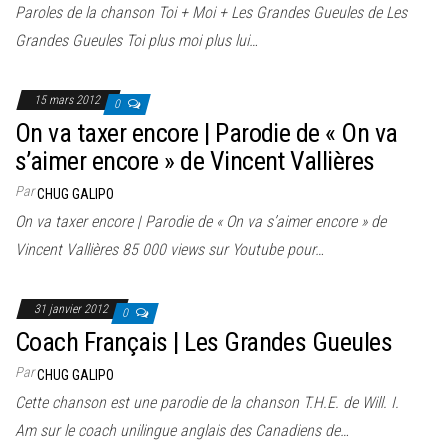
Paroles de la chanson Toi + Moi + Les Grandes Gueules de Les
Grandes Gueules Toi plus moi plus lui…
15 mars 2012
0
On va taxer encore | Parodie de « On va
s’aimer encore » de Vincent Vallières
Par
CHUG GALIPO
On va taxer encore | Parodie de « On va s’aimer encore » de
Vincent Vallières 85 000 views sur Youtube pour…
31 janvier 2012
0
Coach Français | Les Grandes Gueules
Par
CHUG GALIPO
Cette chanson est une parodie de la chanson T.H.E. de Will. I.
Am sur le coach unilingue anglais des Canadiens de…