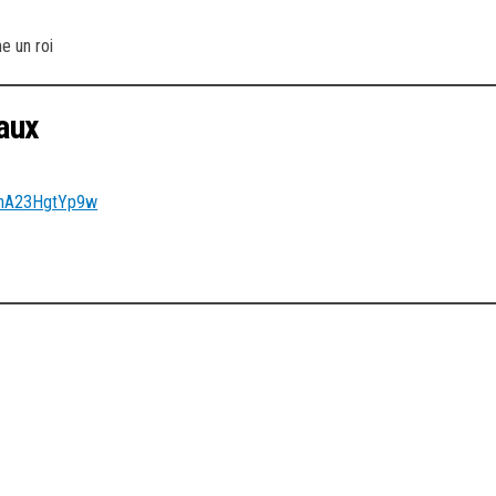
e un roi
eaux
sWhA23HgtYp9w