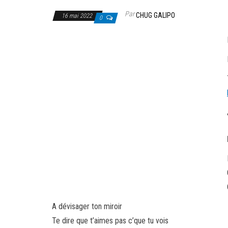
Par
CHUG GALIPO
16 mai 2022
0
A dévisager ton miroir
Te dire que t’aimes pas c’que tu vois