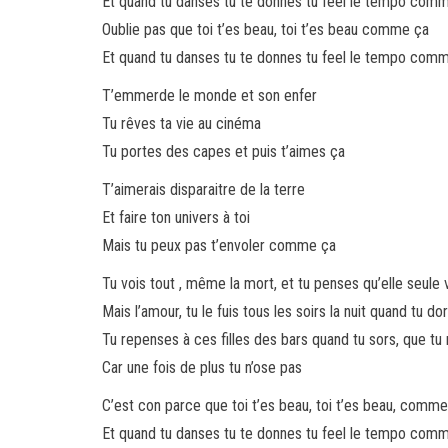
Et quand tu danses tu te donnes tu feel le tempo comm
Oublie pas que toi t’es beau, toi t’es beau comme ça
Et quand tu danses tu te donnes tu feel le tempo comm
T’emmerde le monde et son enfer
Tu rêves ta vie au cinéma
Tu portes des capes et puis t’aimes ça
T’aimerais disparaitre de la terre
Et faire ton univers à toi
Mais tu peux pas t’envoler comme ça
Tu vois tout , même la mort, et tu penses qu’elle seule 
Mais l’amour, tu le fuis tous les soirs la nuit quand tu do
Tu repenses à ces filles des bars quand tu sors, que t
Car une fois de plus tu n’ose pas
C’est con parce que toi t’es beau, toi t’es beau, comm
Et quand tu danses tu te donnes tu feel le tempo comm