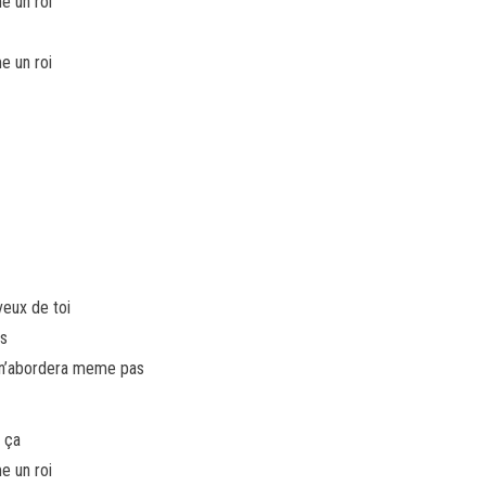
e un roi
e un roi
veux de toi
rs
u n’abordera meme pas
e ça
e un roi