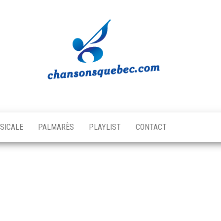
Chansons
Votre
source
Québec
musicale
SICALE
PALMARÈS
PLAYLIST
CONTACT
québécoise!