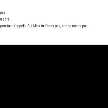
 pas
tu sors
 pourtant t’appelle Oui Mais tu n’oses pas, non tu n’oses pas