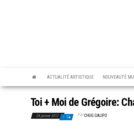
Skip
to
the
content
ACTUALITÉ ARTISTIQUE
NOUVEAUTÉ MU
Toi + Moi de Grégoire: 
Par
CHUG GALIPO
24 janvier 2012
1