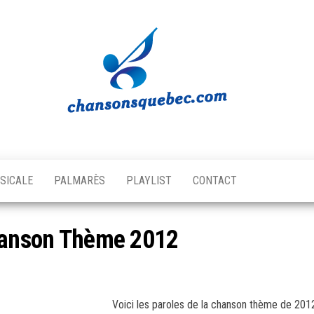
Chansons
Votre
source
Québec
musicale
SICALE
PALMARÈS
PLAYLIST
CONTACT
québécoise!
Chanson Thème 2012
Voici les paroles de la chanson thème de 2012