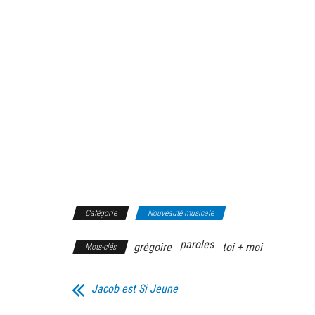
Catégorie
Nouveauté musicale
paroles
grégoire
toi + moi
Mots-clés
Jacob est Si Jeune