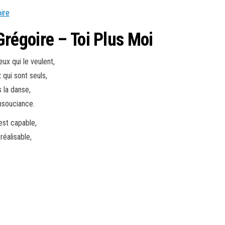
égoire – Toi Plus Moi
eux qui le veulent,
x qui sont seuls,
 la danse,
insouciance.
 est capable,
réalisable,