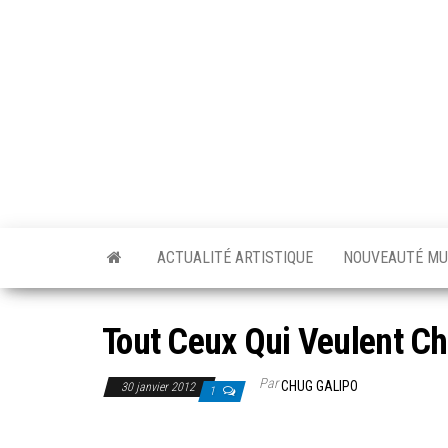
Skip
to
the
content
ACTUALITÉ ARTISTIQUE
NOUVEAUTÉ MU
Tout Ceux Qui Veulent Ch
Par
CHUG GALIPO
30 janvier 2012
1