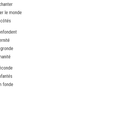
chanter
ger le monde
 côtés
onfondent
ernité
i gronde
manité
féconde
nfantés
on fonde