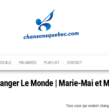
Chansons
Votre
source
Québec
musicale
SICALE
PALMARÈS
PLAYLIST
CONTACT
québécoise!
anger Le Monde | Marie-Mai et M
Tous ceux qui veulent chan