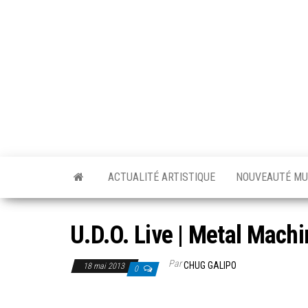
Skip
to
the
content
ACTUALITÉ ARTISTIQUE
NOUVEAUTÉ MU
U.D.O. Live | Metal Mach
Par
CHUG GALIPO
18 mai 2013
0