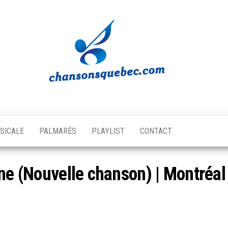
Chansons
Votre
source
Québec
musicale
SICALE
PALMARÈS
PLAYLIST
CONTACT
québécoise!
ine (Nouvelle chanson) | Montréa