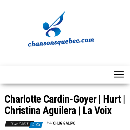
Skip
to
the
content
Chansons
Votre
source
Québec
musicale
québécoise!
Charlotte Cardin-Goyer | Hurt |
Christina Aguilera | La Voix
Par
CHUG GALIPO
16 avril 2013
0