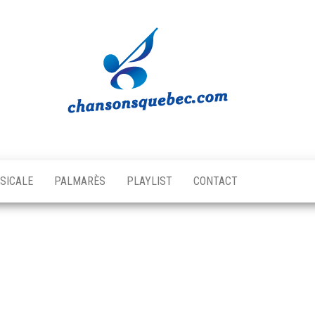
Chansons
Votre
source
Québec
musicale
SICALE
PALMARÈS
PLAYLIST
CONTACT
québécoise!