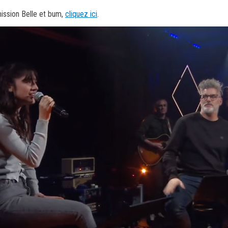
mission Belle et bum,
cliquez ici
.