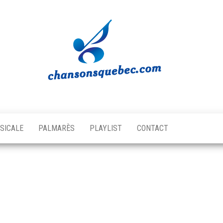
Chansons
Votre
source
Québec
musicale
SICALE
PALMARÈS
PLAYLIST
CONTACT
québécoise!