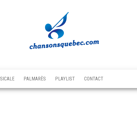
Chansons
Votre
source
Québec
musicale
SICALE
PALMARÈS
PLAYLIST
CONTACT
québécoise!