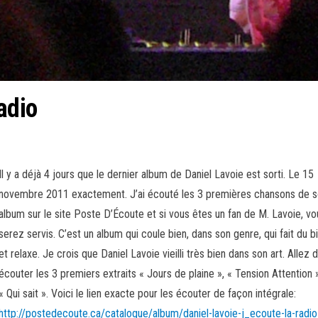
adio
Il y a déjà 4 jours que le dernier album de Daniel Lavoie est sorti. Le 15
novembre 2011 exactement. J’ai écouté les 3 premières chansons de 
album sur le site Poste D’Écoute et si vous êtes un fan de M. Lavoie, vo
serez servis. C’est un album qui coule bien, dans son genre, qui fait du b
et relaxe. Je crois que Daniel Lavoie vieilli très bien dans son art. Allez 
écouter les 3 premiers extraits « Jours de plaine », « Tension Attention 
« Qui sait ». Voici le lien exacte pour les écouter de façon intégrale:
http://postedecoute.ca/catalogue/album/daniel-lavoie-j_ecoute-la-radio