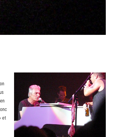
son
us
ien
donc
» et