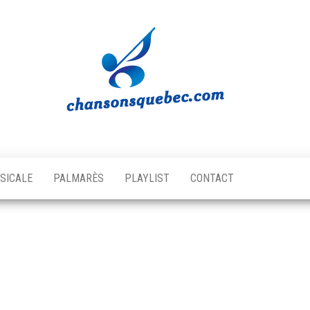
Chansons
Votre
source
Québec
musicale
SICALE
PALMARÈS
PLAYLIST
CONTACT
québécoise!