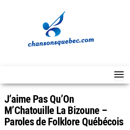
Skip
to
the
content
Chansons
Votre
source
Québec
musicale
québécoise!
J’aime Pas Qu’On
M’Chatouille La Bizoune –
Paroles de Folklore Québécois