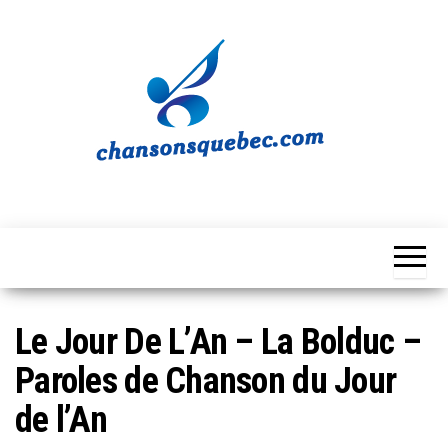
Skip
to
the
content
Chansons
Votre
source
Québec
musicale
québécoise!
Le Jour De L’An – La Bolduc –
Paroles de Chanson du Jour
de l’An