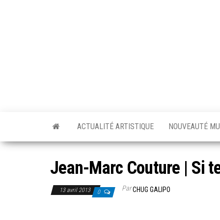
Skip
to
the
content
ACTUALITÉ ARTISTIQUE
NOUVEAUTÉ MU
Jean-Marc Couture | Si tel
Par
CHUG GALIPO
13 avril 2013
0