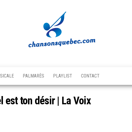
Chansons
Votre
source
Québec
musicale
SICALE
PALMARÈS
PLAYLIST
CONTACT
québécoise!
 est ton désir | La Voix