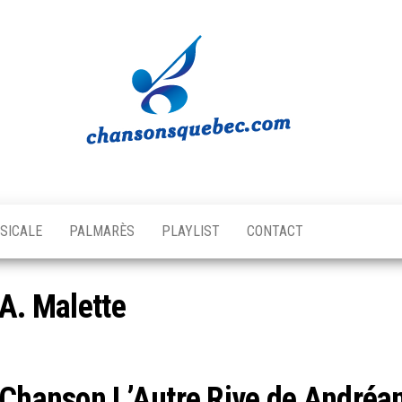
Chansons
Votre
source
Québec
musicale
SICALE
PALMARÈS
PLAYLIST
CONTACT
québécoise!
 A. Malette
Chanson L’Autre Rive de Andréan