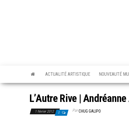
Skip
to
the
content
ACTUALITÉ ARTISTIQUE
NOUVEAUTÉ MU
L’Autre Rive | Andréanne
Par
CHUG GALIPO
1 février 2012
0