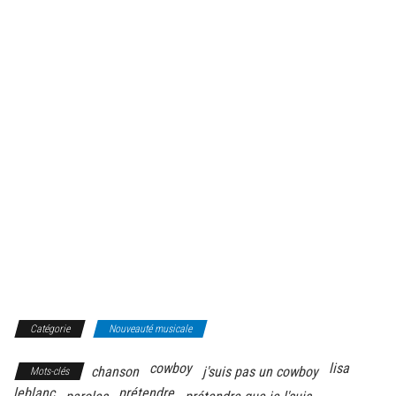
Catégorie
Nouveauté musicale
cowboy
lisa
chanson
j'suis pas un cowboy
Mots-clés
leblanc
prétendre