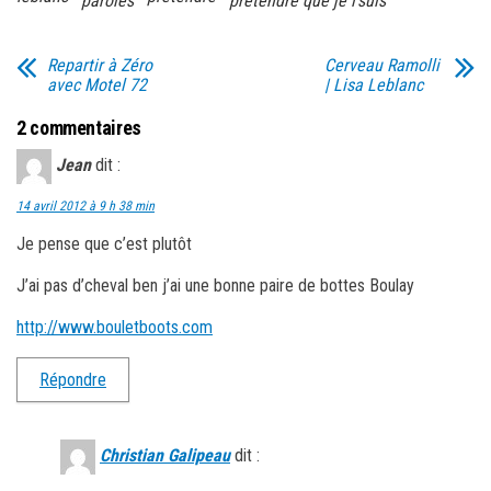
paroles
prétendre que je l'suis
Repartir à Zéro
Cerveau Ramolli
avec Motel 72
| Lisa Leblanc
2 commentaires
Jean
dit :
14 avril 2012 à 9 h 38 min
Je pense que c’est plutôt
J’ai pas d’cheval ben j’ai une bonne paire de bottes Boulay
http://www.bouletboots.com
Répondre
Christian Galipeau
dit :