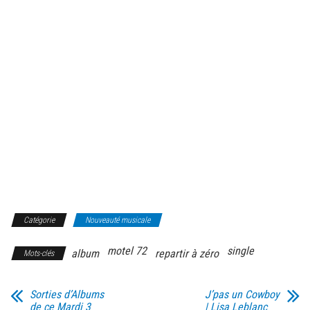
Catégorie
Nouveauté musicale
motel 72
single
album
repartir à zéro
Mots-clés
Sorties d’Albums
J’pas un Cowboy
de ce Mardi 3
| Lisa Leblanc