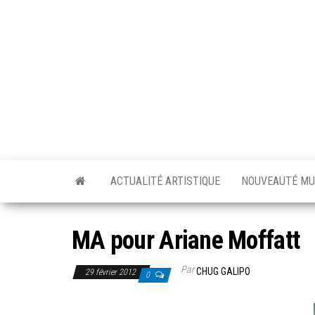
Skip
to
the
content
ACTUALITÉ ARTISTIQUE
NOUVEAUTÉ MU
MA pour Ariane Moffatt
Par
CHUG GALIPO
29 février 2012
0