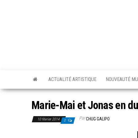
Skip
to
the
content
ACTUALITÉ ARTISTIQUE
NOUVEAUTÉ MU
Marie-Mai et Jonas en d
Par
CHUG GALIPO
10 février 2014
0