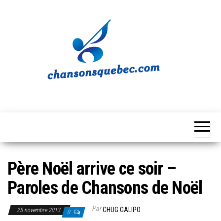
Skip
to
the
content
Chansons
Votre
source
Québec
musicale
québécoise!
Père Noël arrive ce soir –
Paroles de Chansons de Noël
Par
CHUG GALIPO
25 novembre 2013
0