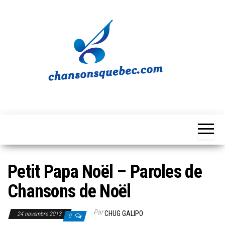
Skip
to
the
content
Chansons
Votre
source
Québec
musicale
québécoise!
Petit Papa Noël – Paroles de
Chansons de Noël
Par
CHUG GALIPO
24 novembre 2013
0