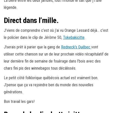
La bière entre les deux jambes, tout l’monde le sait que j’t’une
légende.
Direct dans l’mille.
J’viens de comprendre c’est où j’ai vu Orange Lessard déjà… c’est
le policier dans le clip de Jérôme 50,
Tokebakicitte
.
J’serais prêt à parier que la gang de
Redneck’s Québec
vont
utiliser cette chanson sur un de leur prochain vidéo récapitulatif de
leur dernière fin de semaine de fouèrage dans l’bois avec des
chars fini pis des winnebagos tous décâlissés.
Le petit côté folklorique québécois actuel est vraiment bon.
J’pense que ça va rejoindre ben du monde des nouvelles
générations.
Bon travail les gars!