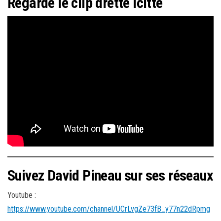
Regarde le clip drette icitte
Suivez David Pineau sur ses réseaux
Youtube :
https://www.youtube.com/channel/UCrLvgZe73fB_y77n22dRpmg