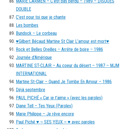
MARIE CARMEN – C’est pas perdu – 1989 – DISQUES
DOUBLE
C’est pour toi que je chante
Les bombes
Bundock – Le corbeau
♥Gilbert Bécaud Martine St Clair L’amour est mort♥
Rock et Belles Oreilles – Arrête de boire – 1986
Journée d’Amérique
MARTINE ST-CLAIR – Au coeur du désert – 1987 – MJM
INTERNATIONAL
Martine St-Clair – Quand Je Tombe En Amour – 1986
Déjà septembre
PAUL PICHÉ « Car je t’aime » (avec les paroles)
Diane Tell – Tes Yeux (Paroles)
Marie Philippe – Je rêve encore
Paul Piché ♥ ~ SES YEUX ~ ♥ avec paroles