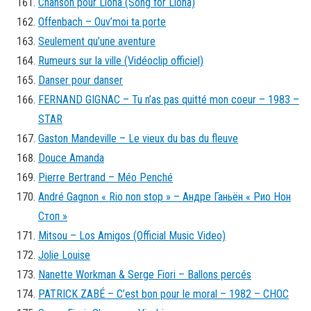
Chanson pour Liona (Song for Liona)
Offenbach – Ouv’moi ta porte
Seulement qu’une aventure
Rumeurs sur la ville (Vidéoclip officiel)
Danser pour danser
FERNAND GIGNAC – Tu n’as pas quitté mon coeur – 1983 –
STAR
Gaston Mandeville – Le vieux du bas du fleuve
Douce Amanda
Pierre Bertrand – Méo Penché
André Gagnon « Rio non stop » – Андре Ганьён « Рио Нон
Стоп »
Mitsou – Los Amigos (Official Music Video)
Jolie Louise
Nanette Workman & Serge Fiori – Ballons percés
PATRICK ZABÉ – C’est bon pour le moral – 1982 – CHOC