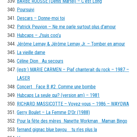
BARBE ROUSSE (Denis Martel) – C’est Long
Poursuivi
Descars – Donne-moi toi
Patrick Peuvion – Ne me parle surtout plus d’amour
Hubcaps – J’suis coq’u
Jérôme Lemay & Jérôme Lemay Jr. – Tomber en amour
La vieille dame
Céline Dion Au secours
(instr.) MARIE CARMEN – Piaf chanterait du rock – 1987 –
LASER
Concert Face B #2 Comme une bombe
Hubcaps La seule qui? (version am) – 1981
RICHARD MASSICOTTE – Voyez-vous – 1986 – WAYOWA
Gerry Boulet – La Femme D’Or (1988)
Pour la fête des mères Nanette Workman Maman Bingo
fernand gignac blue bayou tu n’es plus la