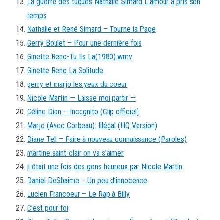
La guerre des tuques Nathalie Simard L’amour a pris son
temps
Nathalie et René Simard – Tourne la Page
Gerry Boulet – Pour une dernière fois
Ginette Reno-Tu Es La(1980).wmv
Ginette Reno La Solitude
gerry et marjo les yeux du coeur
Nicole Martin — Laisse moi partir —
Céline Dion – Incognito (Clip officiel)
Marjo (Avec Corbeau): Illégal (HQ Version)
Diane Tell – Faire à nouveau connaissance (Paroles)
martine saint-clair on va s’aimer
il était une fois des gens heureux par Nicole Martin
Daniel DeShaime – Un peu d’innocence
Lucien Francoeur – Le Rap à Billy
C’est pour toi