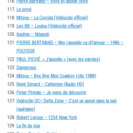
Pierre Bertrand – Vivre et laisser vivre
Le privé
Mitsou – La Corrida (Vidéoclip officiel)
Les BB – Loulou (Vidéoclip officiel)
Kashtin – Nitanish
PIERRE BERTRAND – Moi j’appelle ça d’l’amour – 1986 –
POLYDOR
PAUL PICHÉ « J’appelle » (avec les paroles)
Dangereux
Mitsou – Bye Bye Mon Cowboy (clip 1988)
René Simard – Catherine (Audio HQ)
Peter Pringle – Je viens de découvrir
Vidéoclip QC= Delta Zone – C’est un appel dans la nuit
(quétaine)
Robert Leroux – 1254 New York
La fin du jour