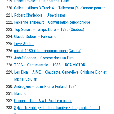
Daniel Lavoie – Que cherche-t-elle
Celine – Album 3 Track 4 – Tellement j’ai d’amour pour toi
Robert Charlebois – J’savais pas
Fabienne Thibeault – Conversation téléphonique
Top Sonart – Temps Libre – 1985 (Quebec)
Claude Dubois – Falawaine
Love-Addict
minuit-1980-il faut recommencer (Canada)
André Gagnon – Comme dans un Film
TESS – Sentimentale – 1988 – RCA VICTOR
Les Dion – AIME – Claudette, Geneviève, Ghislaine Dion et
Michel St-Clair
Androgyne – Jean Pierre Ferland, 1984
Blanche
Concert Face A #1 Poudre à canon
Sylvie Tremblay • Le fil de lumière • Images de Robert