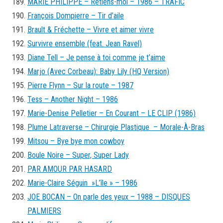
MARIE PHILIPPE – Retiens-moi – 1986 – TRAFIC
François Dompierre – Tir d’aile
Brault & Fréchette – Vivre et aimer vivre
Survivre ensemble (feat. Jean Ravel)
Diane Tell – Je pense à toi comme je t’aime
Marjo (Avec Corbeau): Baby Lily (HQ Version)
Pierre Flynn – Sur la route – 1987
Tess – Another Night – 1986
Marie-Denise Pelletier – En Courant – LE CLIP (1986)
Plume Latraverse – Chirurgie Plastique – Morale-À-Bras
Mitsou – Bye bye mon cowboy
Boule Noire – Super, Super Lady
PAR AMOUR PAR HASARD
Marie-Claire Séguin »L’île » – 1986
JOE BOCAN – On parle des yeux – 1988 – DISQUES
PALMIERS