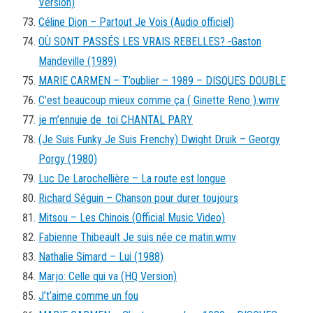
Version)
Céline Dion – Partout Je Vois (Audio officiel)
OÙ SONT PASSÉS LES VRAIS REBELLES? -Gaston
Mandeville (1989)
MARIE CARMEN – T’oublier – 1989 – DISQUES DOUBLE
C’est beaucoup mieux comme ça ( Ginette Reno ).wmv
je m’ennuie de toi CHANTAL PARY
(Je Suis Funky Je Suis Frenchy) Dwight Druik – Georgy
Porgy (1980)
Luc De Larochellière – La route est longue
Richard Séguin – Chanson pour durer toujours
Mitsou – Les Chinois (Official Music Video)
Fabienne Thibeault Je suis née ce matin.wmv
Nathalie Simard – Lui (1988)
Marjo: Celle qui va (HQ Version)
J’t’aime comme un fou