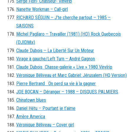
Serge Fiori- Chasseur- Vinylrip
Nanette Workman – Call-girl
RICHARD SÉGUIN – J’te cherche partout – 1985 –
SAISONS
Michel Pagliaro – Travailler (1981) (HD) Rock Quebecois
(DJIDMix)
Claude Dubois – La Liberté Sur Un Moteur
Virage à gauche/Left Turn – André Gagnon
Claude Dubois Chasse-galerie « Live » 1980 Vinylrip
Véronique Béliveau et Marc Gabriel: Jérusalem (HQ Version)
Pierre Bertrand On perd sa vie à la gagner
JOE BOCAN – Déranger – 1988 – DISQUES PALMIERS
Chinatown blues
Daniel Hétu – Pourtant je t’aime
Amère America
Véronique Béliveau – Cover girl