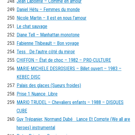
Jean Lapointe – Comme en amour
Daniel Hétu – Femmes du monde
Nicole Martin – Il est en nous l’amour
Le chat sauvage
Diane Tell – Manhattan monotone
Fabienne Thibeault – Bon voyage
Tess De l’autre côté du miroir
CHIFFON – État de choc – 1982 – PRO-CULTURE
MARIE-MICHELE DESROSIERS – Billet ouvert – 1983 –
KEBEC DISC
Palais des glaces (Sueurs froides)
Prise 1 Nuance Libre
MARIO TRUDEL – Chevaliers enfants – 1988 – DISQUES
CUBE
Guy Trépanier, Normand Dubé Lance Et Compte (We all are
heroes) instrumental