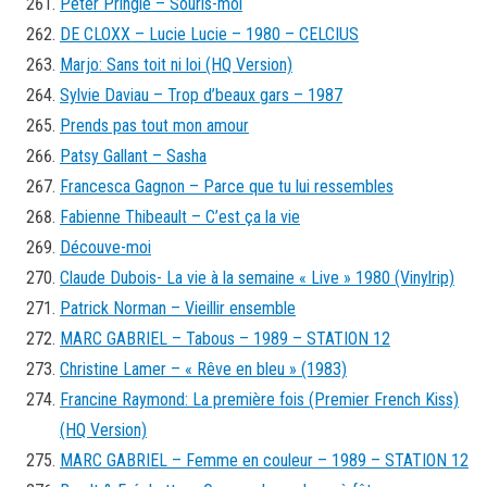
Peter Pringle – Souris-moi
DE CLOXX – Lucie Lucie – 1980 – CELCIUS
Marjo: Sans toit ni loi (HQ Version)
Sylvie Daviau – Trop d’beaux gars – 1987
Prends pas tout mon amour
Patsy Gallant – Sasha
Francesca Gagnon – Parce que tu lui ressembles
Fabienne Thibeault – C’est ça la vie
Découve-moi
Claude Dubois- La vie à la semaine « Live » 1980 (Vinylrip)
Patrick Norman – Vieillir ensemble
MARC GABRIEL – Tabous – 1989 – STATION 12
Christine Lamer – « Rêve en bleu » (1983)
Francine Raymond: La première fois (Premier French Kiss)
(HQ Version)
MARC GABRIEL – Femme en couleur – 1989 – STATION 12