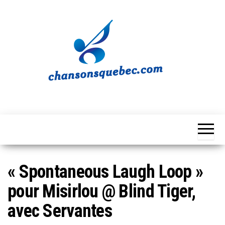
Skip
to
the
content
Chansons
Votre
source
Québec
musicale
québécoise!
« Spontaneous Laugh Loop »
pour Misirlou @ Blind Tiger,
avec Servantes