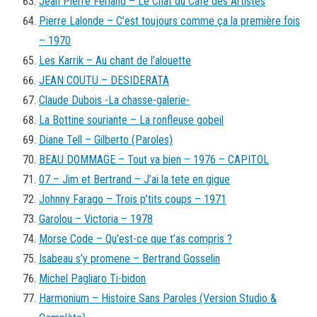
Jean Pierre Ferland – Le Chat du Café des Artistes
Pierre Lalonde – C’est toujours comme ça la première fois
– 1970
Les Karrik – Au chant de l’alouette
JEAN COUTU – DESIDERATA
Claude Dubois -La chasse-galerie-
La Bottine souriante – La ronfleuse gobeil
Diane Tell – Gilberto (Paroles)
BEAU DOMMAGE – Tout va bien – 1976 – CAPITOL
07 – Jim et Bertrand – J’ai la tete en gigue
Johnny Farago – Trois p’tits coups – 1971
Garolou – Victoria – 1978
Morse Code – Qu’est-ce que t’as compris ?
Isabeau s’y promene – Bertrand Gosselin
Michel Pagliaro Ti-bidon
Harmonium – Histoire Sans Paroles (Version Studio &