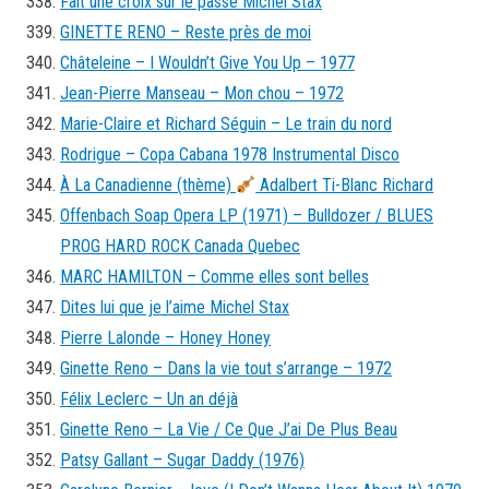
Fait une croix sur le passé Michel Stax
GINETTE RENO – Reste près de moi
Châteleine – I Wouldn’t Give You Up – 1977
Jean-Pierre Manseau – Mon chou – 1972
Marie-Claire et Richard Séguin – Le train du nord
Rodrigue – Copa Cabana 1978 Instrumental Disco
À La Canadienne (thème)
Adalbert Ti-Blanc Richard
Offenbach Soap Opera LP (1971) – Bulldozer / BLUES
PROG HARD ROCK Canada Quebec
MARC HAMILTON – Comme elles sont belles
Dites lui que je l’aime Michel Stax
Pierre Lalonde – Honey Honey
Ginette Reno – Dans la vie tout s’arrange – 1972
Félix Leclerc – Un an déjà
Ginette Reno – La Vie / Ce Que J’ai De Plus Beau
Patsy Gallant – Sugar Daddy (1976)