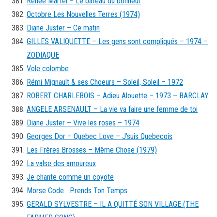
Renée Martel – Le bateau du bonheur
Octobre Les Nouvelles Terres (1974)
Diane Juster – Ce matin
GILLES VALIQUETTE – Les gens sont compliqués – 1974 –
ZODIAQUE
Vole colombe
Rémi Mignault & ses Choeurs – Soleil, Soleil – 1972
ROBERT CHARLEBOIS – Adieu Alouette – 1973 – BARCLAY
ANGELE ARSENAULT – La vie va faire une femme de toi
Diane Juster – Vive les roses – 1974
Georges Dor – Quebec Love – J’suis Quebecois
Les Frères Brosses – Même Chose (1979)
La valse des amoureux
Je chante comme un coyote
Morse Code Prends Ton Temps
GERALD SYLVESTRE – IL A QUITTÉ SON VILLAGE (THE