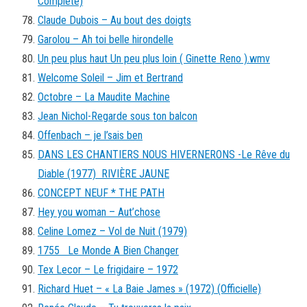
Complète)
Claude Dubois – Au bout des doigts
Garolou – Ah toi belle hirondelle
Un peu plus haut Un peu plus loin ( Ginette Reno ).wmv
Welcome Soleil – Jim et Bertrand
Octobre – La Maudite Machine
Jean Nichol-Regarde sous ton balcon
Offenbach – je l’sais ben
DANS LES CHANTIERS NOUS HIVERNERONS -Le Rêve du
Diable (1977) RIVIÈRE JAUNE
CONCEPT NEUF * THE PATH
Hey you woman – Aut’chose
Celine Lomez – Vol de Nuit (1979)
1755 Le Monde A Bien Changer
Tex Lecor – Le frigidaire – 1972
Richard Huet – « La Baie James » (1972) (Officielle)