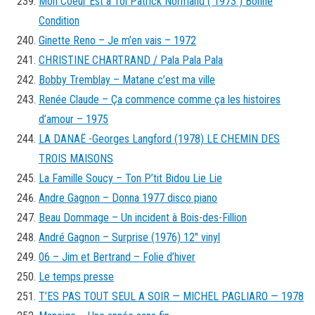
Mon Coeur Est à Toi Patrick Normand ( 1973 ) Bonne
Condition
Ginette Reno – Je m’en vais – 1972
CHRISTINE CHARTRAND / Pala Pala Pala
Bobby Tremblay – Matane c’est ma ville
Renée Claude – Ça commence comme ça les histoires
d’amour – 1975
LA DANAË -Georges Langford (1978) LE CHEMIN DES
TROIS MAISONS
La Famille Soucy – Ton P’tit Bidou Lie Lie
Andre Gagnon – Donna 1977 disco piano
Beau Dommage – Un incident à Bois-des-Fillion
André Gagnon – Surprise (1976) 12″ vinyl
06 – Jim et Bertrand – Folie d’hiver
Le temps presse
T’ES PAS TOUT SEUL A SOIR — MICHEL PAGLIARO — 1978