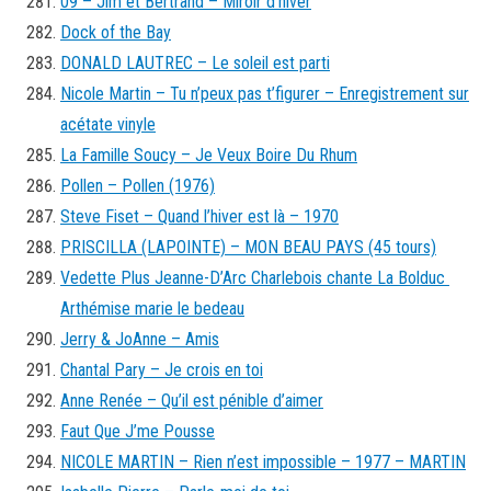
09 – Jim et Bertrand – Miroir d’hiver
Dock of the Bay
DONALD LAUTREC – Le soleil est parti
Nicole Martin – Tu n’peux pas t’figurer – Enregistrement sur
acétate vinyle
La Famille Soucy – Je Veux Boire Du Rhum
Pollen – Pollen (1976)
Steve Fiset – Quand l’hiver est là – 1970
PRISCILLA (LAPOINTE) – MON BEAU PAYS (45 tours)
Vedette Plus Jeanne-D’Arc Charlebois chante La Bolduc
Arthémise marie le bedeau
Jerry & JoAnne – Amis
Chantal Pary – Je crois en toi
Anne Renée – Qu’il est pénible d’aimer
Faut Que J’me Pousse
NICOLE MARTIN – Rien n’est impossible – 1977 – MARTIN