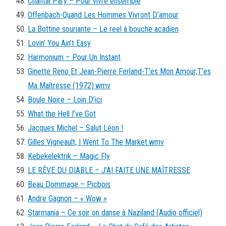
Chantal Pary – Pour vivre ensemble
Offenbach-Quand Les Hommes Vivront D’amour
La Bottine souriante – Le reel à bouche acadien
Lovin’ You Ain’t Easy
Harmonium – Pour Un Instant
Ginette Reno Et Jean-Pierre Ferland-T’es Mon Amour,T’es
Ma Maîtresse (1972).wmv
Boule Noire – Loin D’ici
What the Hell I’ve Got
Jacques Michel – Salut Léon !
Gilles Vigneault, I Went To The Market.wmv
Kebekelektrik – Magic Fly
LE RÊVE DU DIABLE – J’AI FAITE UNE MAÎTRESSE
Beau Dommage – Picbois
Andre Gagnon – « Wow »
Starmania – Ce soir on danse à Naziland (Audio officiel)