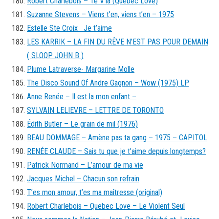
Robert Charlebois – Te V’là (Québec Love)
Suzanne Stevens – Viens t’en, viens t’en – 1975
Estelle Ste Croix Je t’aime
LES KARRIK – LA FIN DU RÊVE N’EST PAS POUR DEMAIN
( SLOOP JOHN B )
Plume Latraverse- Margarine Molle
The Disco Sound Of Andre Gagnon – Wow (1975) LP
Anne Renée – Il est la mon enfant –
SYLVAIN LELIEVRE – LETTRE DE TORONTO
Édith Butler – Le grain de mil (1976)
BEAU DOMMAGE – Amène pas ta gang – 1975 – CAPITOL
RENÉE CLAUDE – Sais tu que je t’aime depuis longtemps?
Patrick Normand – L’amour de ma vie
Jacques Michel – Chacun son refrain
T’es mon amour, t’es ma maîtresse (original)
Robert Charlebois – Quebec Love – Le Violent Seul