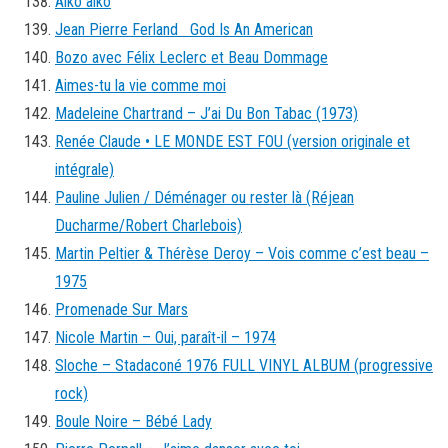
Aiko aiko
Jean Pierre Ferland God Is An American
Bozo avec Félix Leclerc et Beau Dommage
Aimes-tu la vie comme moi
Madeleine Chartrand – J’ai Du Bon Tabac (1973)
Renée Claude • LE MONDE EST FOU (version originale et
intégrale)
Pauline Julien / Déménager ou rester là (Réjean
Ducharme/Robert Charlebois)
Martin Peltier & Thérèse Deroy – Vois comme c’est beau –
1975
Promenade Sur Mars
Nicole Martin – Oui, paraît-il – 1974
Sloche – Stadaconé 1976 FULL VINYL ALBUM (progressive
rock)
Boule Noire – Bébé Lady