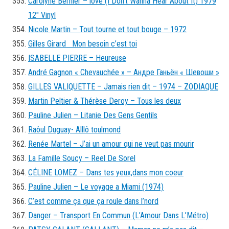
Carolyne Bernier – love (I Don’t Wanna Hear About It) 1979
12″ Vinyl
Nicole Martin – Tout tourne et tout bouge – 1972
Gilles Girard Mon besoin c’est toi
ISABELLE PIERRE – Heureuse
André Gagnon « Chevauchée » – Андре Ганьён « Шевоши »
GILLES VALIQUETTE – Jamais rien dit – 1974 – ZODIAQUE
Martin Peltier & Thérèse Deroy – Tous les deux
Pauline Julien – Litanie Des Gens Gentils
Raôul Duguay- Alllô toulmond
Renée Martel – J’ai un amour qui ne veut pas mourir
La Famille Soucy – Reel De Sorel
CÉLINE LOMEZ – Dans tes yeux,dans mon coeur
Pauline Julien – Le voyage a Miami (1974)
C’est comme ça que ça roule dans l’nord
Danger – Transport En Commun (L’Amour Dans L’Métro)