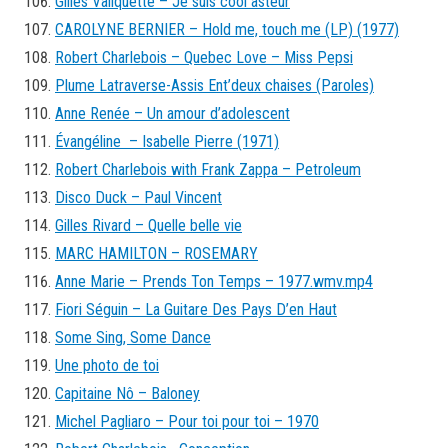
Gilles Valiquette – Je suis cool asteur
CAROLYNE BERNIER – Hold me, touch me (LP) (1977)
Robert Charlebois – Quebec Love – Miss Pepsi
Plume Latraverse-Assis Ent’deux chaises (Paroles)
Anne Renée – Un amour d’adolescent
Évangéline – Isabelle Pierre (1971)
Robert Charlebois with Frank Zappa – Petroleum
Disco Duck – Paul Vincent
Gilles Rivard – Quelle belle vie
MARC HAMILTON – ROSEMARY
Anne Marie – Prends Ton Temps – 1977.wmv.mp4
Fiori Séguin – La Guitare Des Pays D’en Haut
Some Sing, Some Dance
Une photo de toi
Capitaine Nô – Baloney
Michel Pagliaro – Pour toi pour toi – 1970