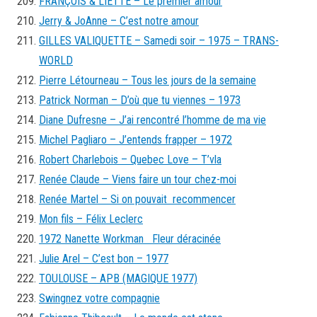
FRANÇOIS & LIETTE – Le premier amour
Jerry & JoAnne – C’est notre amour
GILLES VALIQUETTE – Samedi soir – 1975 – TRANS-
WORLD
Pierre Létourneau – Tous les jours de la semaine
Patrick Norman – D’où que tu viennes – 1973
Diane Dufresne – J’ai rencontré l’homme de ma vie
Michel Pagliaro – J’entends frapper – 1972
Robert Charlebois – Quebec Love – T’vla
Renée Claude – Viens faire un tour chez-moi
Renée Martel – Si on pouvait recommencer
Mon fils – Félix Leclerc
1972 Nanette Workman Fleur déracinée
Julie Arel – C’est bon – 1977
TOULOUSE – APB (MAGIQUE 1977)
Swingnez votre compagnie