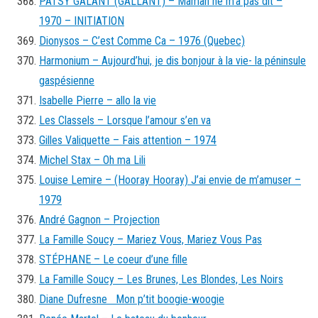
PATSY GALANT (GALLANT) – Maman ne m’a pas dit –
1970 – INITIATION
Dionysos – C’est Comme Ca – 1976 (Quebec)
Harmonium – Aujourd’hui, je dis bonjour à la vie- la péninsule
gaspésienne
Isabelle Pierre – allo la vie
Les Classels – Lorsque l’amour s’en va
Gilles Valiquette – Fais attention – 1974
Michel Stax – Oh ma Lili
Louise Lemire – (Hooray Hooray) J’ai envie de m’amuser –
1979
André Gagnon – Projection
La Famille Soucy – Mariez Vous, Mariez Vous Pas
STÉPHANE – Le coeur d’une fille
La Famille Soucy – Les Brunes, Les Blondes, Les Noirs
Diane Dufresne Mon p’tit boogie-woogie