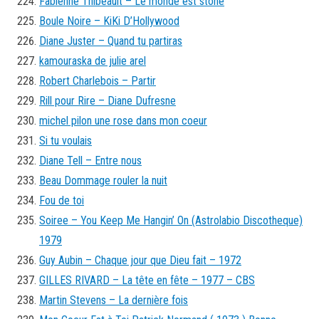
Fabienne Thibeault – Le monde est stone
Boule Noire – KiKi D’Hollywood
Diane Juster – Quand tu partiras
kamouraska de julie arel
Robert Charlebois – Partir
Rill pour Rire – Diane Dufresne
michel pilon une rose dans mon coeur
Si tu voulais
Diane Tell – Entre nous
Beau Dommage rouler la nuit
Fou de toi
Soiree – You Keep Me Hangin’ On (Astrolabio Discotheque)
1979
Guy Aubin – Chaque jour que Dieu fait – 1972
GILLES RIVARD – La tête en fête – 1977 – CBS
Martin Stevens – La dernière fois