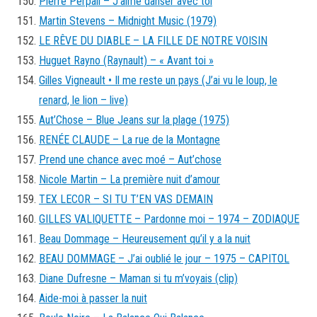
Pierre Perpall – J’aime danser avec toi
Martin Stevens – Midnight Music (1979)
LE RÊVE DU DIABLE – LA FILLE DE NOTRE VOISIN
Huguet Rayno (Raynault) – « Avant toi »
Gilles Vigneault • Il me reste un pays (J’ai vu le loup, le
renard, le lion – live)
Aut’Chose – Blue Jeans sur la plage (1975)
RENÉE CLAUDE – La rue de la Montagne
Prend une chance avec moé – Aut’chose
Nicole Martin – La première nuit d’amour
TEX LECOR – SI TU T’EN VAS DEMAIN
GILLES VALIQUETTE – Pardonne moi – 1974 – ZODIAQUE
Beau Dommage – Heureusement qu’il y a la nuit
BEAU DOMMAGE – J’ai oublié le jour – 1975 – CAPITOL
Diane Dufresne – Maman si tu m’voyais (clip)
Aide-moi à passer la nuit