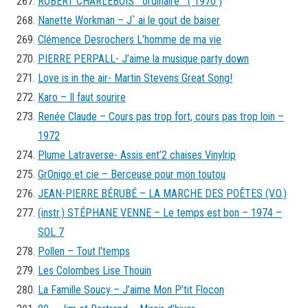
ROBERT CHARLEBOIS ordinaire ( 1970 )
Nanette Workman – J` ai le gout de baiser
Clémence Desrochers L’homme de ma vie
PIERRE PERPALL- J’aime la musique party down
Love is in the air- Martin Stevens Great Song!
Karo – Il faut sourire
Renée Claude – Cours pas trop fort, cours pas trop loin –
1972
Plume Latraverse- Assis ent’2 chaises Vinylrip
GrOnigo et cie – Berceuse pour mon toutou
JEAN-PIERRE BÉRUBÉ – LA MARCHE DES POÊTES (V.O.)
(instr.) STÉPHANE VENNE – Le temps est bon – 1974 –
SOL 7
Pollen – Tout l’temps
Les Colombes Lise Thouin
La Famille Soucy – J’aime Mon P’tit Flocon