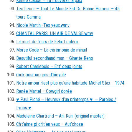
Renée Claude – Tu trouveras la paix
Tex Lecor – Tout Le Monde Est De Bonne Humeur – 45
tours Gamma
Nicole Martin -Tes yeux.wmv
CHANTAL PARIS UN AIR DE VALSE.wmv
La mort de l’ours de Félix Leclerc
Morse Code – La cérémonie de minuit
Beautiful secondhand man – Ginette Reno
Robert Charlebois – Ent’ deux joints
rock pour un gars d’bicycle
Notre amour n’est plus qu’une habitude Michel Stax 1974
Renée Martel – Cowgirl dorée
♥ Paul Piché – Heureux d’un printemps ♥ – Paroles /
Lyrics ♥
Madeleine Chartrand – Ani Kuni (original master)
Ch’t’aime pi ch’t’en veux – Aut’chose