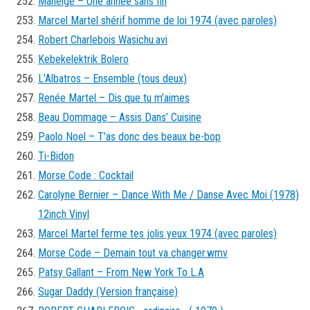
Maneige – Une année sans fin
Marcel Martel shérif homme de loi 1974 (avec paroles)
Robert Charlebois Wasichu.avi
Kebekelektrik Bolero
L’Albatros – Ensemble (tous deux)
Renée Martel – Dis que tu m’aimes
Beau Dommage – Assis Dans’ Cuisine
Paolo Noel – T’as donc des beaux be-bop
Ti-Bidon
Morse Code : Cocktail
Carolyne Bernier – Dance With Me / Danse Avec Moi (1978)
12inch Vinyl
Marcel Martel ferme tes jolis yeux 1974 (avec paroles)
Morse Code – Demain tout va changer.wmv
Patsy Gallant – From New York To L.A
Sugar Daddy (Version française)