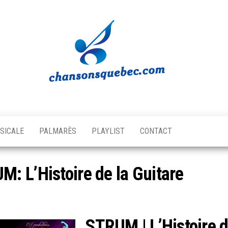
Chansons
Votre
source
Québec
musicale
SICALE
PALMARÈS
PLAYLIST
CONTACT
québécoise!
: L’Histoire de la Guitare
STRUM | L’Histoire d