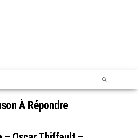
anson À Répondre
 – Oscar Thiffault –