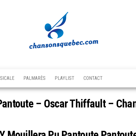
Chansons
Votre
source
Québec
musicale
SICALE
PALMARÈS
PLAYLIST
CONTACT
québécoise!
Pantoute – Oscar Thiffault – Ch
Y Mouillera Pu Pantoute Pantoute