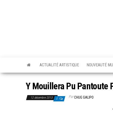
Skip
to
the
content
ACTUALITÉ ARTISTIQUE
NOUVEAUTÉ MU
Y Mouillera Pu Pantoute 
Par
CHUG GALIPO
12 décembre 2013
0