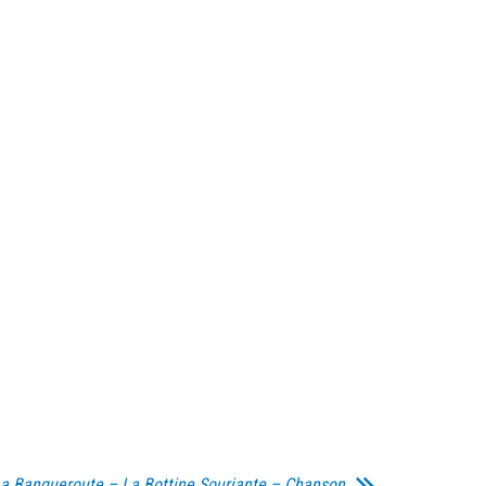
a Banqueroute – La Bottine Souriante – Chanson