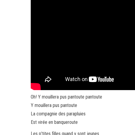
Oh! Y mouillera pus pantoute pantoute
Y mouillera pus pantoute
La compagnie des parapluies
Est virée en banqueroute
Les p’tites filles quand y sont jeunes