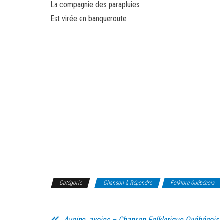
La compagnie des parapluies
Est virée en banqueroute
Catégorie
Chanson à Répondre
Folklore Québécois
Avoine, avoine – Chanson Folklorique Québécois