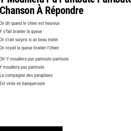
Chanson À Répondre
On dit quand le chien est heureux
Y s’fait branler la queue
On s’rait surpris si un beau matin
On voyait la queue branler l’chien
Oh! Y mouillera pus pantoute pantoute
Y mouillera pus pantoute
La compagnie des parapluies
Est virée en banqueroute