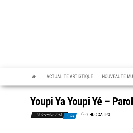
Skip
to
the
content
ACTUALITÉ ARTISTIQUE
NOUVEAUTÉ MU
Youpi Ya Youpi Yé – Paro
Par
CHUG GALIPO
14 décembre 2013
1