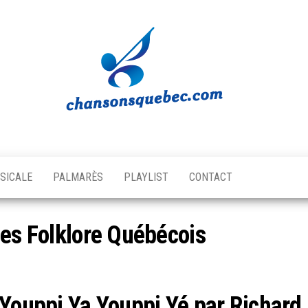
Chansons
Votre
source
Québec
musicale
SICALE
PALMARÈS
PLAYLIST
CONTACT
québécoise!
les Folklore Québécois
Youppi Ya Youppi Yé par Richard 