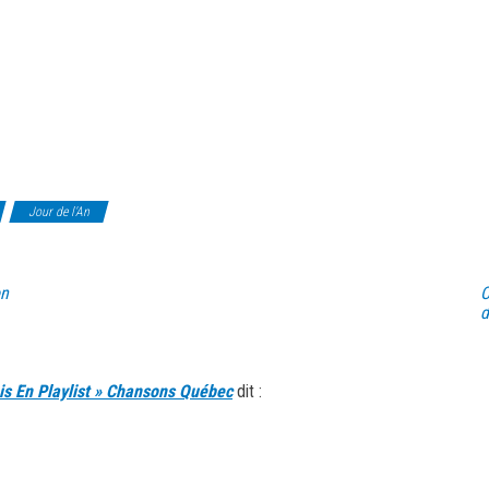
Jour de l'An
on
C
d
is En Playlist » Chansons Québec
dit :